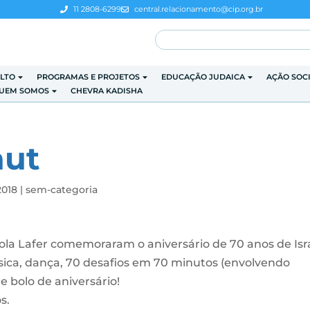
11 2808-6299
central.relacionamento@cip.org.br
LTO
PROGRAMAS E PROJETOS
EDUCAÇÃO JUDAICA
AÇÃO SOC
UEM SOMOS
CHEVRA KADISHA
aut
2018
|
sem-categoria
ola Lafer comemoraram o aniversário de 70 anos de Isr
sica, dança, 70 desafios em 70 minutos (envolvendo
e bolo de aniversário!
s.