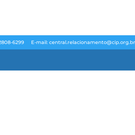
 2808-6299
E-mail: central.relacionamento@cip.org.b