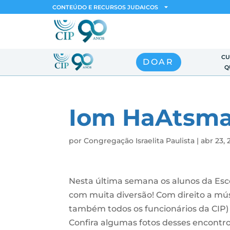
CONTEÚDO E RECURSOS JUDAICOS
CU
DOAR
Q
Iom HaAtsm
por
Congregação Israelita Paulista
|
abr 23, 
Nesta última semana os alunos da Esc
com muita diversão! Com direito a mú
também todos os funcionários da CIP) 
Confira algumas fotos desses encontro