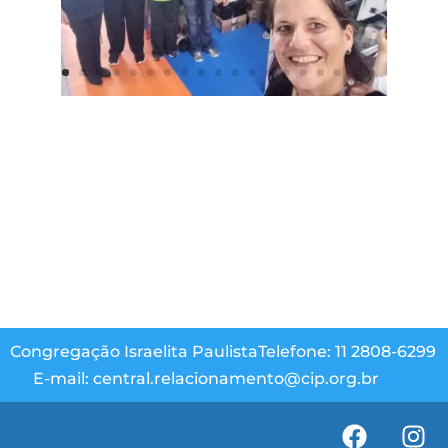
Congregação Israelita Paulista
Telefone: 11 2808-6299
E-mail: central.relacionamento@cip.org.br