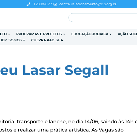
11 2808-6299
central.relacionamento@cip.org.br
LTO
PROGRAMAS E PROJETOS
EDUCAÇÃO JUDAICA
AÇÃO SOC
UEM SOMOS
CHEVRA KADISHA
eu Lasar Segall
oria, transporte e lanche, no dia 14/06, saindo às 14h 
stos e realizar uma prática artística. As Vagas são