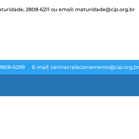
maturidade, 2808-6211 ou email: maturidade@cip.org.br
 2808-6299
E-mail: central.relacionamento@cip.org.b