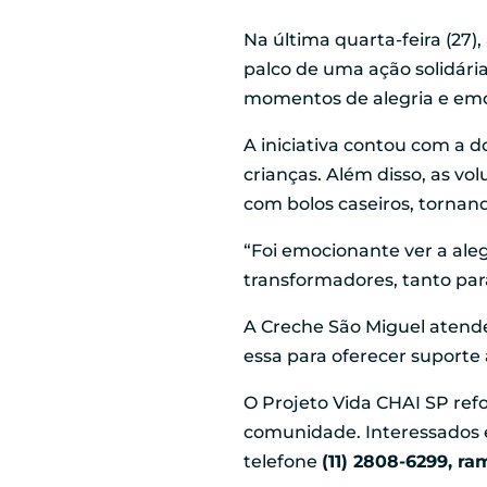
Na última quarta-feira (27),
palco de uma ação solidári
momentos de alegria e emoç
A iniciativa contou com a d
crianças. Além disso, as vo
com bolos caseiros, tornand
“Foi emocionante ver a ale
transformadores, tanto par
A Creche São Miguel atende
essa para oferecer suporte à
O Projeto Vida CHAI SP re
comunidade. Interessados 
telefone
(11) 2808-6299, ra