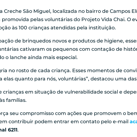
 a Creche São Miguel, localizada no bairro de Campos Elís
a promovida pelas voluntárias do Projeto Vida Chai. O 
ão às 100 crianças atendidas pela instituição.
oação de brinquedos novos e produtos de higiene, essenc
luntárias cativaram os pequenos com contação de históri
o o lanche ainda mais especial.
gria no rosto de cada criança. Esses momentos de convi
a elas quanto para nós, voluntárias”, destacou uma das
 crianças em situação de vulnerabilidade social e depe
s famílias.
força seu compromisso com ações que promovem o bem
em contribuir podem entrar em contato pelo e-mail
ac
mal 6211
.