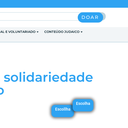
Pesquisar
DOAR
IAL E VOLUNTARIADO
CONTEÚDO JUDAICO
e solidariedade
o
Escolha
Escollha