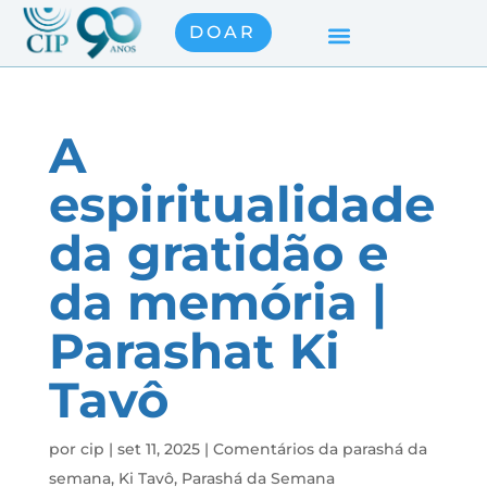
DOAR
A
espiritualidade
da gratidão e
da memória |
Parashat Ki
Tavô
por
cip
|
set 11, 2025
|
Comentários da parashá da
semana
,
Ki Tavô
,
Parashá da Semana