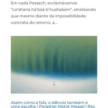
Em cada Pessach, exclamávamos
“Le’shaná há’baá b’irushalaim”, sinalizando
que mesmo diante da impossibilidade
concreta do retorno, a...
Assim como a fala, o silêncio também é
uma escolha | Parashat Matot-Massei | Rav