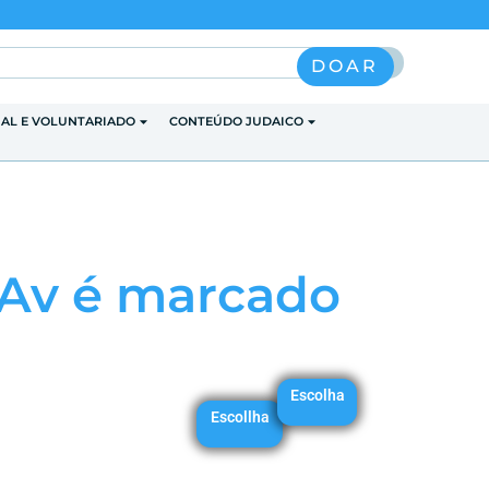
Pesquisar
DOAR
IAL E VOLUNTARIADO
CONTEÚDO JUDAICO
BeAv é marcado
Escolha
Escollha