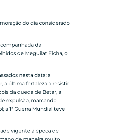
emoração do dia considerado
, acompanhada da
olhidos de Meguilat Eicha, o
assados nesta data:
a
 última fortaleza a resistir
ois da queda de Betar, a
 de expulsão, marcando
; a 1ª Guerra Mundial teve
idade vigente à época de
humano de maneira muito