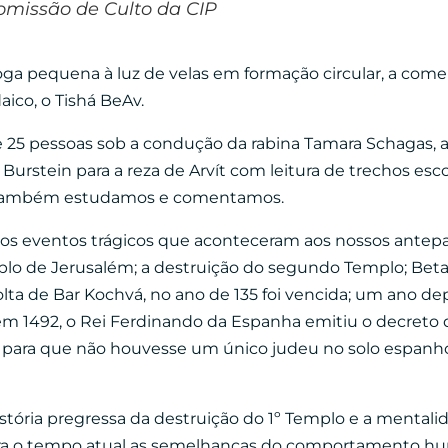
omissão de Culto da CIP
oga pequena à luz de velas em formação circular, a com
aico, o Tishá BeAv.
e 25 pessoas sob a condução da rabina Tamara Schagas
Burstein para a reza de Arvít com leitura de trechos esc
e também estudamos e comentamos.
rios eventos trágicos que aconteceram aos nossos antep
o de Jerusalém; a destruição do segundo Templo; Betar, a
ta de Bar Kochvá, no ano de 135 foi vencida; um ano dep
 em 1492, o Rei Ferdinando da Espanha emitiu o decreto
 para que não houvesse um único judeu no solo espanhol
istória pregressa da destruição do 1º Templo e a mental
 para o tempo atual as semelhanças do comportamento 