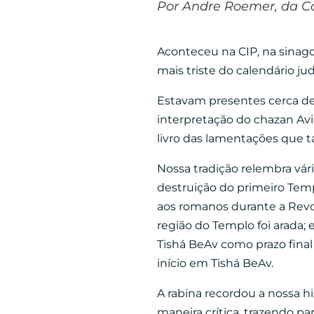
Por Andre Roemer, da C
Aconteceu na CIP, na sinag
mais triste do calendário jud
Estavam presentes cerca d
interpretação do chazan Avi 
livro das lamentações qu
Nossa tradição relembra vá
destruição do primeiro Templ
aos romanos durante a Revol
região do Templo foi arada;
Tishá BeAv como prazo final
início em Tishá BeAv.
A rabina recordou a nossa h
maneira crítica, trazendo