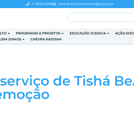
11 2808-6299
central.relacionamento@cip.org.br
LTO
PROGRAMAS E PROJETOS
EDUCAÇÃO JUDAICA
AÇÃO SOC
UEM SOMOS
CHEVRA KADISHA
, serviço de Tishá 
 emoção