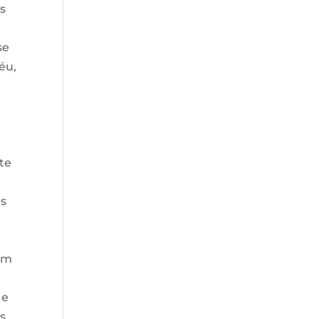
as
se
éu,
te
es
em
 e
os