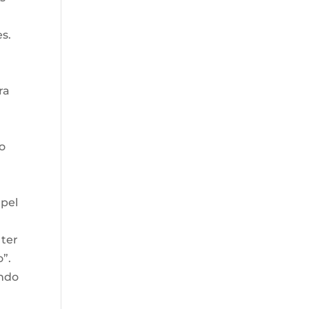
s.
ra
o
m
apel
 ter
”.
ando