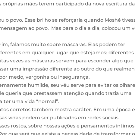
as próprias mãos terem participado da nova escritura d
u o povo. Esse brilho se reforçaria quando Moshé tives
mensagem ao povo. Mas para o dia a dia, colocou um v
m, falamos muito sobre máscaras. Elas podem ter
iferentes em qualquer lugar que estejamos: diferentes
Muitas vezes as máscaras servem para esconder algo que
ssar uma impressão diferente ao outro do que realmen
 por medo, vergonha ou insegurança.
amente humilde, seu véu serve para evitar os olhar
Ele queria que prestassem atenção quando trazia uma
 ter uma vida “normal”.
ntos corretos também mostra caráter. Em uma época 
as vidas podem ser publicados em redes sociais,
ssos rostos, sobre nossas ações e pensamentos íntimos
 Por que será que existe a necessidade de transformar 