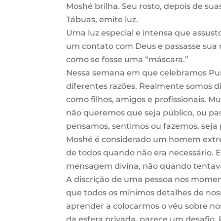
Moshé brilha. Seu rosto, depois de su
Tábuas, emite luz.
Uma luz especial e intensa que assusto
um contato com Deus e passasse sua 
como se fosse uma “máscara.”
Nessa semana em que celebramos Puri
diferentes razões. Realmente somos d
como filhos, amigos e profissionais. 
não queremos que seja público, ou pa
pensamos, sentimos ou fazemos, seja
Moshé é considerado um homem extrem
de todos quando não era necessário. 
mensagem divina, não quando tentava
A discrição de uma pessoa nos mome
que todos os mínimos detalhes de noss
aprender a colocarmos o véu sobre no
da esfera privada, parece um desafio.