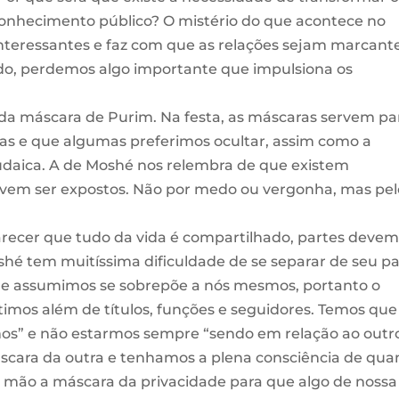
onhecimento público? O mistério do que acontece no
nteressantes e faz com que as relações sejam marcante
, perdemos algo importante que impulsiona os
da máscara de Purim. Na festa, as máscaras servem pa
tas e que algumas preferimos ocultar, assim como a
judaica. A de Moshé nos relembra de que existem
evem ser expostos. Não por medo ou vergonha, mas pel
recer que tudo da vida é compartilhado, partes deve
shé tem muitíssima dificuldade de se separar de seu p
que assumimos se sobrepõe a nós mesmos, portanto o
imos além de títulos, funções e seguidores. Temos que
os” e não estarmos sempre “sendo em relação ao outro
scara da outra e tenhamos a plena consciência de qu
mão a máscara da privacidade para que algo de nossa