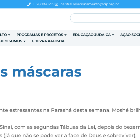
11 2808-6299
central.relacionamento@cip.org.br
LTO
PROGRAMAS E PROJETOS
EDUCAÇÃO JUDAICA
AÇÃO SOC
UEM SOMOS
CHEVRA KADISHA
as máscaras
te estressantes na Parashá desta semana, Moshé bril
Sinai, com as segundas Tábuas da Lei, depois do bezer
s (já que não se pode ver a face de Deus e sobreviver),