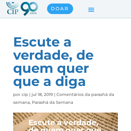
DOAR
Escute a
verdade, de
quem quer
que a diga
por
cip
|
jul 18, 2019
|
Comentários da parashá da
semana
,
Parashá da Semana
Escute a verdade,
de quem quer que