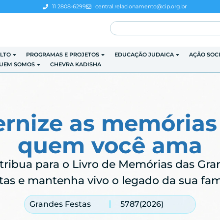
11 2808-6299
central.relacionamento@cip.org.br
LTO
PROGRAMAS E PROJETOS
EDUCAÇÃO JUDAICA
AÇÃO SOC
UEM SOMOS
CHEVRA KADISHA
ernize as memórias
quem você ama
tribua para o Livro de Memórias das Gra
tas e mantenha vivo o legado da sua famí
Grandes Festas
5787
(2026)