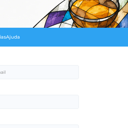
ias
Ajuda