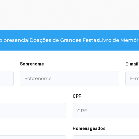
 presencial
Doações de Grandes Festas
Livro de Memór
Sobrenome
E-mail
CPF
Homenageados