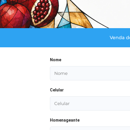
Venda do
Nome
Celular
Homenageante