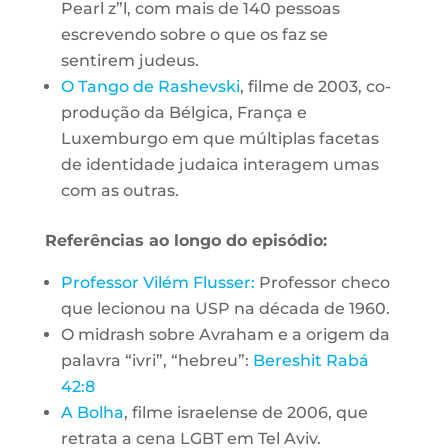
Pearl z”l, com mais de 140 pessoas
escrevendo sobre o que os faz se
sentirem judeus.
O Tango de Rashevski
, filme de 2003, co-
produção da Bélgica, França e
Luxemburgo em que múltiplas facetas
de identidade judaica interagem umas
com as outras.
Referências ao longo do episódio:
Professor Vilém Flusser:
Professor checo
que lecionou na USP na década de 1960.
O midrash sobre Avraham e a origem da
palavra “ivri”, “hebreu”:
Bereshit Rabá
42:8
A Bolha
, filme israelense de 2006, que
retrata a cena LGBT em Tel Aviv.