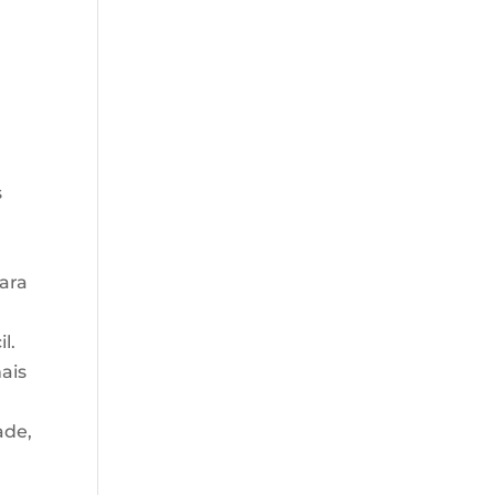
s
ara
l.
ais
ade,