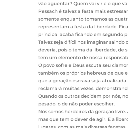
vão aguentar? Quem vai vir e o que va
Pessach é talvez a festa mais estress
somente enquanto tomamos as quatro
representam a festa da liberdade. Fic
principal acaba ficando em segundo p
Talvez seja difícil nos imaginar saind
deveria, pois o tema da liberdade, de 
tem um elemento de nossa responsabili
O povo sofre e Deus escuta seu clamor
também os próprios hebreus de que er
que a geração escrava seja atualizada 
reclamará muitas vezes, demonstrando 
Quando os outros decidem por nós, nos
pesado, o de não poder escolher.
Nós somos herdeiros da geração livre.
mas que tem o dever de agir. E a liber
lugares, com as mais diversas facetas.