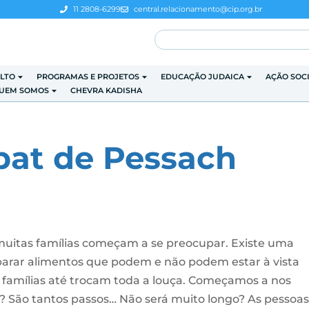
11 2808-6299
central.relacionamento@cip.org.br
LTO
PROGRAMAS E PROJETOS
EDUCAÇÃO JUDAICA
AÇÃO SOC
UEM SOMOS
CHEVRA KADISHA
bat de Pessach
uitas famílias começam a se preocupar. Existe uma
eparar alimentos que podem e não podem estar à vista
 famílias até trocam toda a louça. Começamos a nos
? São tantos passos… Não será muito longo? As pessoa