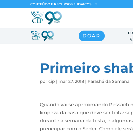
CONTEÚDO E RECURSOS JUDAICOS
CU
DOAR
Q
Primeiro sha
por
cip
|
mar 27, 2018
|
Parashá da Semana
Quando vai se aproximando Pessach m
limpeza da casa que deve ser feita: s
durante a semana da festa, e algumas
preocupar com o Seder. Como ele será