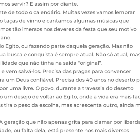
mos servir? E assim por diante.
ante de todo o calendário. Muitas vezes vamos lembrar
 taças de vinho e cantamos algumas músicas que
amos tão imersos nos deveres da festa que seu motivo
lano.
o do Egito, ou fazendo parte daquela geração. Mas não
sua busca e conquista é sempre atual. Não só atual, ma
dade que não tinha na saída “original”.
 e vem salvá-los. Precisa das pragas para convencer
a um Deus confiável. Precisa dos 40 anos no deserto p
por uma livre. O povo, durante a travessia do deserto
um desejo de voltar ao Egito, onde a vida era mais fáci
 tira o peso da escolha, mas acrescenta outro, ainda m
 A geração que não apenas grita para clamar por liberd
dade, ou falta dela, está presente nos mais diversos