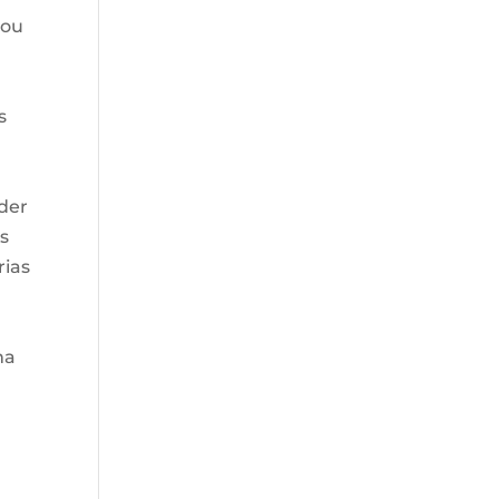
 ou
s
íder
s
rias
ma