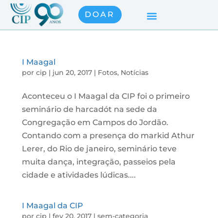
DOAR
I Maagal
por
cip
|
jun 20, 2017
|
Fotos
,
Notícias
Aconteceu o I Maagal da CIP foi o primeiro
seminário de harcadót na sede da
Congregação em Campos do Jordão.
Contando com a presença do markid Athur
Lerer, do Rio de janeiro, seminário teve
muita dança, integração, passeios pela
cidade e atividades lúdicas....
I Maagal da CIP
por
cip
|
fev 20, 2017
|
sem-categoria