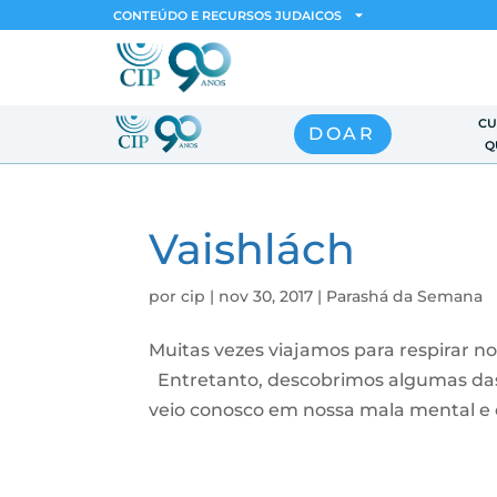
CONTEÚDO E RECURSOS JUDAICOS
CU
DOAR
Q
Vaishlách
por
cip
|
nov 30, 2017
|
Parashá da Semana
Muitas vezes viajamos para respirar no
Entretanto, descobrimos algumas das
veio conosco em nossa mala mental e e