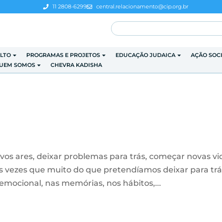
11 2808-6299
central.relacionamento@cip.org.br
LTO
PROGRAMAS E PROJETOS
EDUCAÇÃO JUDAICA
AÇÃO SOC
UEM SOMOS
CHEVRA KADISHA
vos ares, deixar problemas para trás, começar novas vi
 vezes que muito do que pretendíamos deixar para trá
mocional, nas memórias, nos hábitos,...