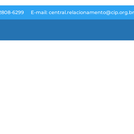
 2808-6299
E-mail: central.relacionamento@cip.org.b