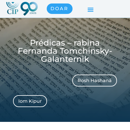
DOAR
Prédicas – rabina
Fernanda Tomchinsky-
Galanternik
Rosh Hashaná
Iom Kipur