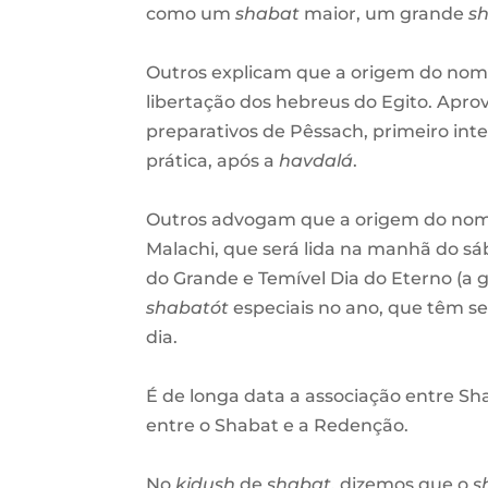
como um
shabat
maior, um grande
s
Outros explicam que a origem do nome
libertação dos hebreus do Egito. Aprove
preparativos de Pêssach, primeiro int
prática, após a
havdalá
.
Outros advogam que a origem do nom
Malachi, que será lida na manhã do sáb
do Grande e Temível Dia do Eterno (a g
shabatót
especiais no ano, que têm 
dia.
É de longa data a associação entre Sh
entre o Shabat e a Redenção.
No
kidush
de
shabat
, dizemos que o
s