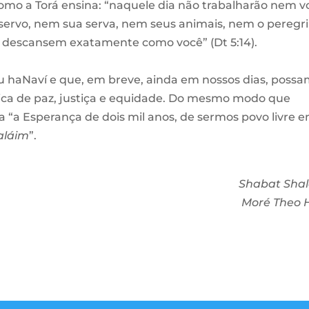
omo a Torá ensina: “naquele dia não trabalharão nem v
 servo, nem sua serva, nem seus animais, nem o peregr
os descansem exatamente como você” (Dt 5:14).
 haNaví e que, em breve, ainda em nossos dias, poss
ica de paz, justiça e equidade. Do mesmo modo que
da “a Esperança de dois mil anos, de sermos povo livre 
aláim
”.
Shabat Sha
Moré Theo 