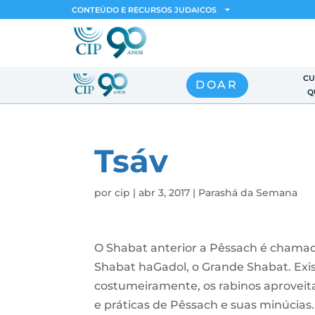
CONTEÚDO E RECURSOS JUDAICOS
CU
DOAR
Q
Tsáv
por
cip
|
abr 3, 2017
|
Parashá da Semana
O Shabat anterior a Pêssach é chama
Shabat haGadol, o Grande Shabat. Exi
costumeiramente, os rabinos aproveita
e práticas de Pêssach e suas minúcias. 