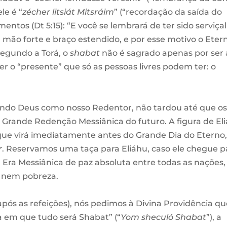
le é “
zécher litsiát Mitsráim
” (“recordação da saída do
ntos (Dt 5:15): “E você se lembrará de ter sido serviça
m mão forte e braço estendido, e por esse motivo o Eter
Segundo a Torá, o
shabat
não é sagrado apenas por ser 
r o “presente” que só as pessoas livres podem ter: o
endo Deus como nosso Redentor, não tardou até que o
Grande Redenção Messiânica do futuro. A figura de El
 que virá imediatamente antes do Grande Dia do Eterno, 
r
. Reservamos uma taça para Eliáhu, caso ele chegue p
Era Messiânica de paz absoluta entre todas as nações,
 nem pobreza.
após as refeições), nós pedimos à Divina Providência q
a em que tudo será Shabat” (“
Yom sheculó Shabat
”), a