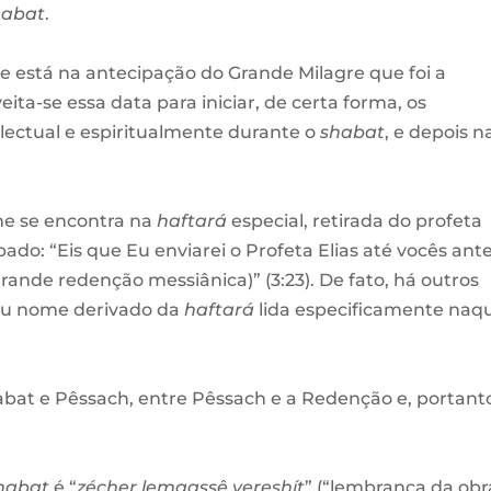
habat
.
 está na antecipação do Grande Milagre que foi a
ita-se essa data para iniciar, de certa forma, os
electual e espiritualmente durante o
shabat
, e depois n
e se encontra na
haftará
especial, retirada do profeta
ado: “Eis que Eu enviarei o Profeta Elias até vocês ant
rande redenção messiânica)” (3:23). De fato, há outros
seu nome derivado da
haftará
lida especificamente naq
abat e Pêssach, entre Pêssach e a Redenção e, portant
habat
é “
zécher lemaassê vereshít
” (“lembrança da obr