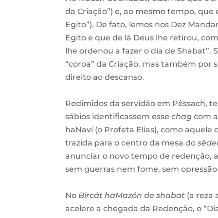
da Criação”) e, ao mesmo tempo, que e
Egito”). De fato, lemos nos Dez Mandame
Egito e que de lá Deus lhe retirou, co
lhe ordenou a fazer o dia de Shabat”. 
“coroa” da Criação, mas também por se
direito ao descanso.
Redimidos da servidão em Pêssach, t
sábios identificassem esse
chag
com a 
haNaví (o Profeta Elias), como aquele
trazida para o centro da mesa do
sêde
anunciar o novo tempo de redenção, a 
sem guerras nem fome, sem opressão
No
Bircát haMazón
de
shabat
(a reza 
acelere a chegada da Redenção, o “Di