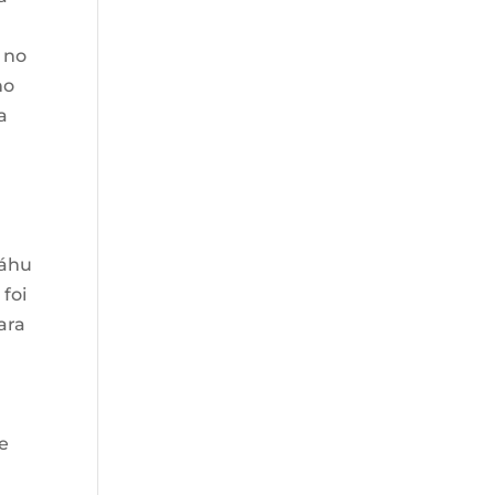
l no
no
a
s
iáhu
foi
ara
ue