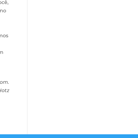
ocê,
ino
amos
em
lom.
Hotz