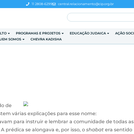
11 2808-6299
central.relacionamento@cip.org.br
LTO
PROGRAMAS E PROJETOS
EDUCAÇÃO JUDAICA
AÇÃO SOC
UEM SOMOS
CHEVRA KADISHA
do de
stem várias explicações para esse nome:
vam para instruir e lembrar a comunidade de todas as 
A prédica se alongava e, por isso, o
shabat
era sentido