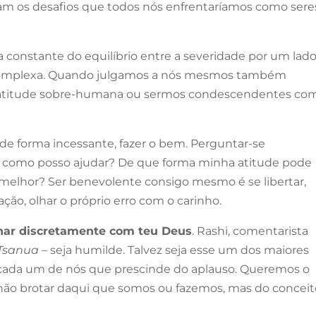
iam os desafios que todos nós enfrentaríamos como sere
ca constante do equilíbrio entre a severidade por um lado
 complexa. Quando julgamos a nós mesmos também
ma atitude sobre-humana ou sermos condescendentes co
, de forma incessante, fazer o bem. Perguntar-se
 como posso ajudar? De que forma minha atitude pode
 melhor? Ser benevolente consigo mesmo é se libertar,
vação, olhar o próprio erro com o carinho.
ar discretamente com teu Deus
. Rashi, comentarista
Tsanua
– seja humilde. Talvez seja esse um dos maiores
cada um de nós que prescinde do aplauso. Queremos o
e não brotar daqui que somos ou fazemos, mas do concei