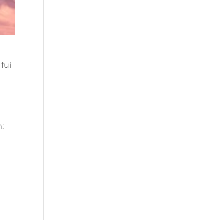
fui
m: