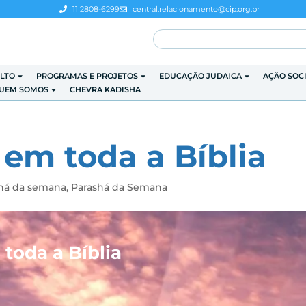
11 2808-6299
central.relacionamento@cip.org.br
LTO
PROGRAMAS E PROJETOS
EDUCAÇÃO JUDAICA
AÇÃO SOC
UEM SOMOS
CHEVRA KADISHA
 em toda a Bíblia
shá da semana
,
Parashá da Semana
toda a Bíblia