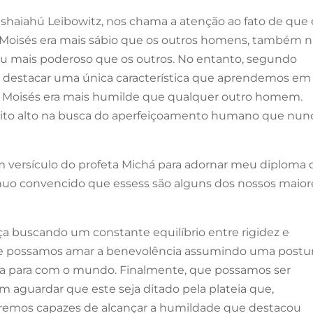
eshaiahú Leibowitz, nos chama a atenção ao fato de que
e Moisés era mais sábio que os outros homens, também 
 ou mais poderoso que os outros. No entanto, segundo
de destacar uma única característica que aprendemos em
, Moisés era mais humilde que qualquer outro homem.
uito alto na busca do aperfeiçoamento humano que nun
m versículo do profeta Michá para adornar meu diploma 
inuo convencido que essess são alguns dos nossos maior
ça buscando um constante equilíbrio entre rigidez e
Que possamos amar a benevolência assumindo uma postu
tiva para com o mundo. Finalmente, que possamos ser
m aguardar que este seja ditado pela plateia que,
eremos capazes de alcançar a humildade que destacou