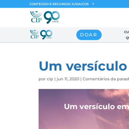
CONTEÚDO E RECURSOS JUDAICOS
CU
DOAR
Q
Um versículo
por
cip
|
jun 11, 2020
|
Comentários da para
Um versículo em 