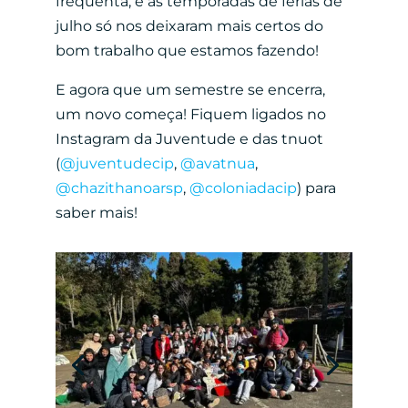
frequenta, e as temporadas de férias de
julho só nos deixaram mais certos do
bom trabalho que estamos fazendo!
E agora que um semestre se encerra,
um novo começa! Fiquem ligados no
Instagram da Juventude e das tnuot
(
@juventudecip
,
@avatnua
,
@chazithanoarsp
,
@coloniadacip
) para
saber mais!