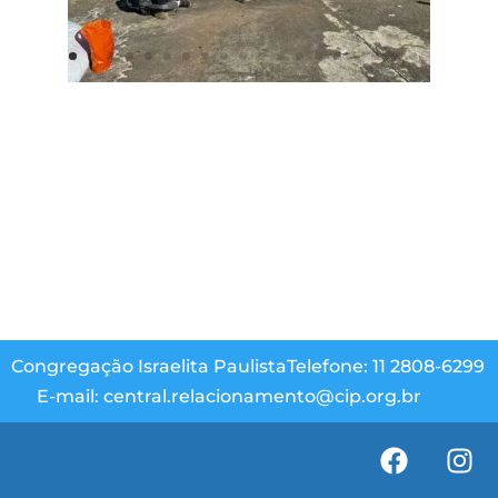
Congregação Israelita Paulista
Telefone: 11 2808-6299
E-mail: central.relacionamento@cip.org.br