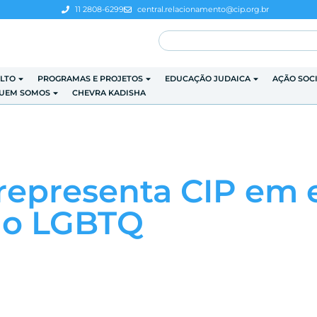
11 2808-6299
central.relacionamento@cip.org.br
LTO
PROGRAMAS E PROJETOS
EDUCAÇÃO JUDAICA
AÇÃO SOC
UEM SOMOS
CHEVRA KADISHA
epresenta CIP em 
ão LGBTQ