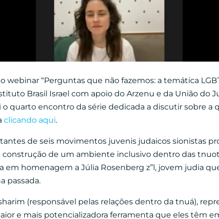
o webinar “Perguntas que não fazemos: a temática LGBTQ
stituto Brasil Israel com apoio do Arzenu e da União do
oi o quarto encontro da série dedicada a discutir sobre 
ra
clicando aqui
.
antes de seis movimentos juvenis judaicos sionistas prog
 construção de um ambiente inclusivo dentro das tnuot
a em homenagem a Júlia Rosenberg z”l, jovem judia qu
a passada.
arim (responsável pelas relações dentro da tnuá), rep
aior e mais potencializadora ferramenta que eles têm e