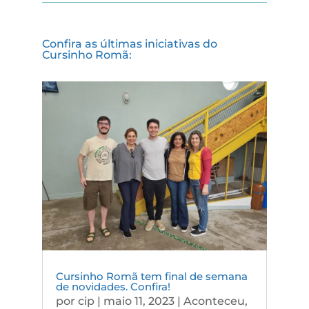
Confira as últimas iniciativas do
Cursinho Romã:
Cursinho Romã tem final de semana
de novidades. Confira!
por
cip
|
maio 11, 2023
|
Aconteceu
,