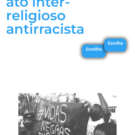
ato inter-
religioso
antirracista
Escolha
Escollha