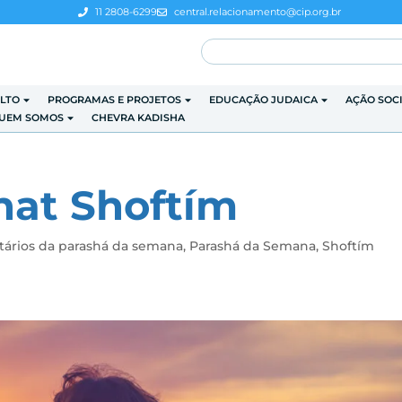
11 2808-6299
central.relacionamento@cip.org.br
LTO
PROGRAMAS E PROJETOS
EDUCAÇÃO JUDAICA
AÇÃO SOC
UEM SOMOS
CHEVRA KADISHA
hat Shoftím
ários da parashá da semana
,
Parashá da Semana
,
Shoftím