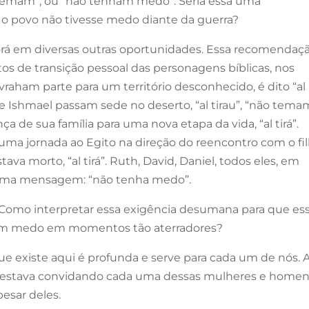
ão temam”, ou “não tenham medo”. Seria essa uma
 o povo não tivesse medo diante da guerra?
á em diversas outras oportunidades. Essa recomendaç
s de transição pessoal das personagens bíblicas, nos
vraham parte para um território desconhecido, é dito “al
e Ishmael passam sede no deserto, “al tirau”, “não tema
a de sua família para uma nova etapa da vida, “al tirá”.
uma jornada ao Egito na direção do reencontro com o fi
ava morto, “al tirá”. Ruth, David, Daniel, todos eles, em
sma mensagem: “não tenha medo”.
mo interpretar essa exigência desumana para que es
em medo em momentos tão aterradores?
e existe aqui é profunda e serve para cada um de nós. 
estava convidando cada uma dessas mulheres e homen
esar deles.