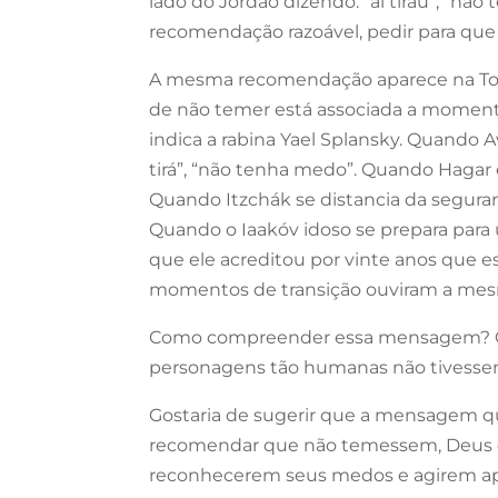
lado do Jordão dizendo: “al tirau”, “n
recomendação razoável, pedir para que
A mesma recomendação aparece na Tor
de não temer está associada a momento
indica a rabina Yael Splansky. Quando A
tirá”, “não tenha medo”. Quando Hagar 
Quando Itzchák se distancia da seguranç
Quando o Iaakóv idoso se prepara para 
que ele acreditou por vinte anos que est
momentos de transição ouviram a me
Como compreender essa mensagem? Co
personagens tão humanas não tivess
Gostaria de sugerir que a mensagem qu
recomendar que não temessem, Deus 
reconhecerem seus medos e agirem ap