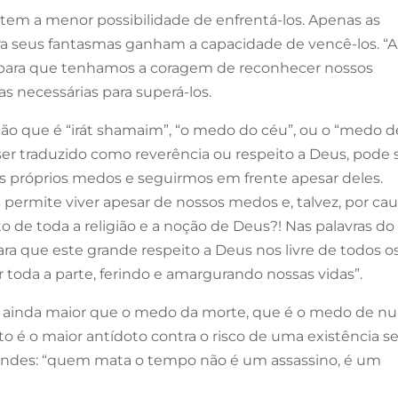
m a menor possibilidade de enfrentá-los. Apenas as
a seus fantasmas ganham a capacidade de vencê-los. “A
 para que tenhamos a coragem de reconhecer nossos
s necessárias para superá-los.
ão que é “irát shamaim”, “o medo do céu”, ou o “medo d
r traduzido como reverência ou respeito a Deus, pode 
s próprios medos e seguirmos em frente apesar deles.
 permite viver apesar de nossos medos e, talvez, por ca
o de toda a religião e a noção de Deus?! Nas palavras do
ara que este grande respeito a Deus nos livre de todos o
oda a parte, ferindo e amargurando nossas vidas”.
do ainda maior que o medo da morte, que é o medo de n
sito é o maior antídoto contra o risco de uma existência 
ernandes: “quem mata o tempo não é um assassino, é um