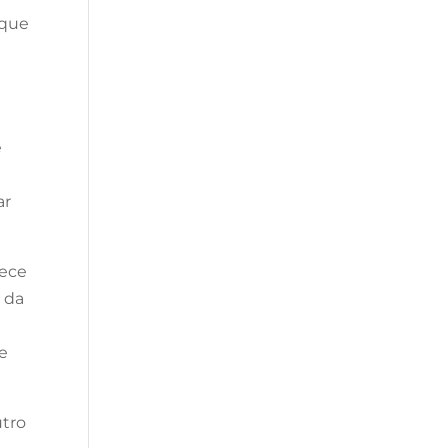
 que
e
ar
rece
 da
e
utro