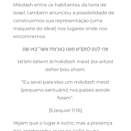
Mikdash entre os habitantes da terra de
Israel, também anunciou a possibilidade de
construirmos sua representação (uma
maquete do ideal) nos lugares onde nos
encontremos.
אֱהִי לָהֶם לְמִקְדָּשׁ מְעַט בָּאֲרָצוֹת אֲשֶׁר־בָּאוּ שָׁם
Va’ehi lahem le’mikdash meat ba-artzot
asher bau sham.
“Eu serei para eles um
mikdash meat
(pequeno santuário) nos países aonde
foram”.
[Ezequiel 11:16]
Vejam que o lugar é outro, mas a presença
nos acompanha, quer no exílio ou na