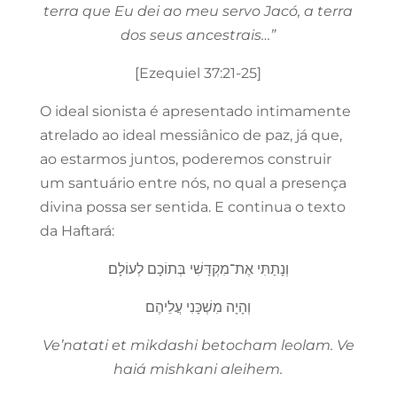
terra que Eu dei ao meu servo Jacó, a terra
dos seus ancestrais…”
[Ezequiel 37:21-25]
O ideal sionista é apresentado intimamente
atrelado ao ideal messiânico de paz, já que,
ao estarmos juntos, poderemos construir
um santuário entre nós, no qual a presença
divina possa ser sentida. E continua o texto
da Haftará:
וְנָתַתִּי אֶת־מִקְדָּשִׁי בְּתוֹכָם לְעוֹלָם׃
וְהָיָה מִשְׁכָּנִי עֲלֵיהֶם
Ve’natati et mikdashi betocham leolam. Ve
haiá mishkani aleihem.