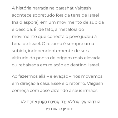
A história narrada na parashát Vaigash
acontece sobretudo fora da terra de Israel
(na diáspora), em um movimento de subida
e descida. É, de fato, a metáfora do
movimento que conecta o povo judeu à
terra de Israel. O retorno é sempre uma
subida, independentemente de ser a
altitude do ponto de origem mais elevada
ou rebaixada em relação ao destino, Israel.
Ao fazermos aliá – elevação – nos movemos
em direção à casa. Esse é o retorno. Vaigash
começa com José dizendo a seus irmãos:
…
אֲחִיכֶם הַקָּטֹן אִתְּכֶם לֹא
יֵרֵד
אֵלָי אִם־לֹא
הוֹרִדֻהוּ
תֹסִפוּן לִרְאוֹת פָּנָי