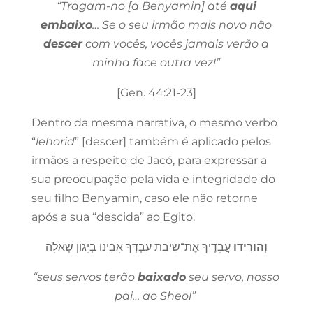
“Tragam-no [a Benyamin] até
aqui
embaixo
… Se o seu irmão mais novo não
descer
com vocês, vocês jamais verão a
minha face outra vez!”
[Gen. 44:21-23]
Dentro da mesma narrativa, o mesmo verbo
“
lehorid
” [descer] também é aplicado pelos
irmãos a respeito de Jacó, para expressar a
sua preocupação pela vida e integridade do
seu filho Benyamin, caso ele não retorne
após a sua “descida” ao Egito.
וְהוֹרִידוּ
עֲבָדֶיךָ אֶת־שֵׂיבַת עַבְדְּךָ אָבִינוּ בְּיָגוֹן שְׁאֹלָה
“seus servos terão
baixado
seu servo, nosso
pai… ao Sheol”