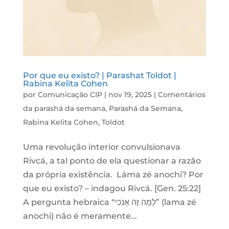
Por que eu existo? | Parashat Toldot |
Rabina Kelita Cohen
por
Comunicação CIP
|
nov 19, 2025
|
Comentários
da parashá da semana
,
Parashá da Semana
,
Rabina Kelita Cohen
,
Toldot
Uma revolução interior convulsionava
Rivcá, a tal ponto de ela questionar a razão
da própria existência. Láma zé anochi? Por
que eu existo? – indagou Rivcá. [Gen. 25:22]
A pergunta hebraica “לָמָּה זֶּה אָנֹכִי” (lama zé
anochi) não é meramente...