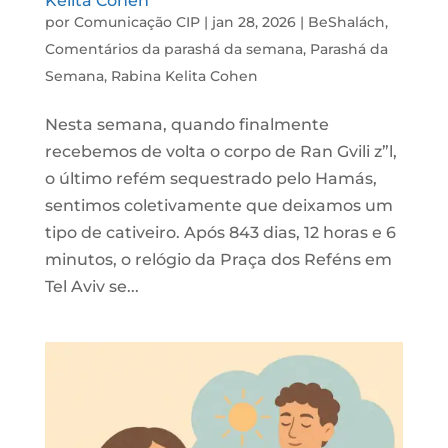
Kelita Cohen
por
Comunicação CIP
|
jan 28, 2026
|
BeShalách
,
Comentários da parashá da semana
,
Parashá da
Semana
,
Rabina Kelita Cohen
Nesta semana, quando finalmente
recebemos de volta o corpo de Ran Gvili z”l,
o último refém sequestrado pelo Hamás,
sentimos coletivamente que deixamos um
tipo de cativeiro. Após 843 dias, 12 horas e 6
minutos, o relógio da Praça dos Reféns em
Tel Aviv se...