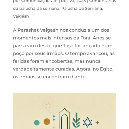
por
Comunicação CIP
|
dez 23, 2025
|
Comentários
da parashá da semana
,
Parashá da Semana
,
Vaigásh
A Parashat Vaigash nos conduz a um dos
momentos mais intensos da Torá. Anos se
passaram desde que José foi lançado num
poço por seus irmãos. O tempo avançou, as
feridas foram encobertas, mas nunca
verdadeiramente curadas. Agora, no Egito,
os irmãos se encontram diante...