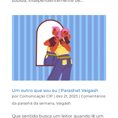
subida, independentemente de...
Um outro que sou eu | Parashat Vaigash
por
Comunicação CIP
|
dez 21, 2023
|
Comentários
da parashá da semana
,
Vaigásh
Que sentido busca um leitor quando lê um