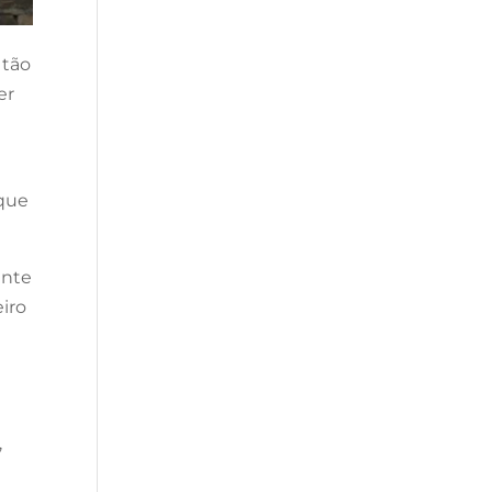
 tão
er
 que
ente
eiro
,