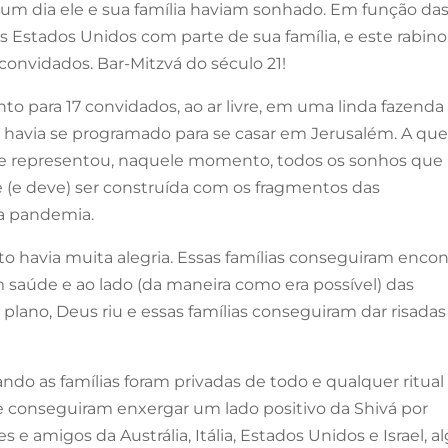
um dia ele e sua família haviam sonhado. Em função da
s Estados Unidos com parte de sua família, e este rabino
onvidados. Bar-Mitzvá do século 21!
to para 17 convidados, ao ar livre, em uma linda fazenda
e havia se programado para se casar em Jerusalém. A qu
o e representou, naquele momento, todos os sonhos que
e (e deve) ser construída com os fragmentos das
da pandemia.
 havia muita alegria. Essas famílias conseguiram encon
m saúde e ao lado (da maneira como era possível) das
ano, Deus riu e essas famílias conseguiram dar risadas
do as famílias foram privadas de todo e qualquer ritual
e conseguiram enxergar um lado positivo da Shivá por
e amigos da Austrália, Itália, Estados Unidos e Israel, a