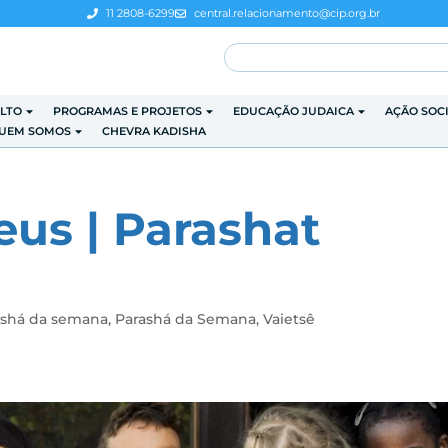
11 2808-6299
central.relacionamento@cip.org.br
LTO
PROGRAMAS E PROJETOS
EDUCAÇÃO JUDAICA
AÇÃO SOC
UEM SOMOS
CHEVRA KADISHA
us | Parashat
ashá da semana
,
Parashá da Semana
,
Vaietsê