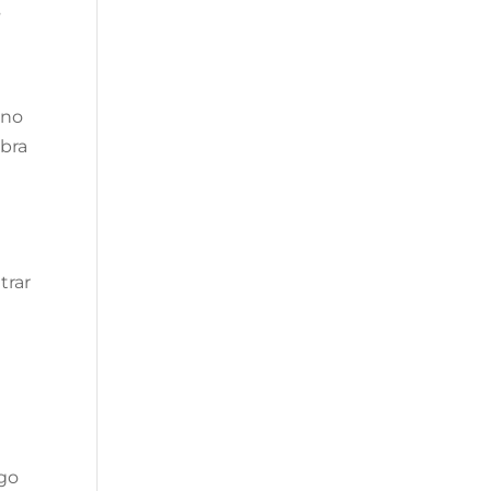
s
 no
ebra
trar
lgo