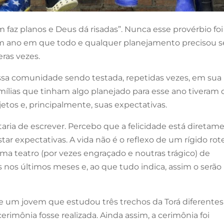
 faz planos e Deus dá risadas”. Nunca esse provérbio foi
um ano em que todo e qualquer planejamento precisou s
ras vezes.
ssa comunidade sendo testada, repetidas vezes, em sua
famílias que tinham algo planejado para esse ano tiveram
jetos e, principalmente, suas expectativas.
ria de escrever. Percebo que a felicidade está diretam
ar expectativas. A vida não é o reflexo de um rígido rot
a teatro (por vezes engraçado e noutras trágico) de
s nos últimos meses e, ao que tudo indica, assim o serão
e um jovem que estudou três trechos da Torá diferentes
erimônia fosse realizada. Ainda assim, a cerimônia foi