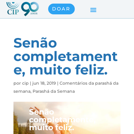
DOAR
Senão
completament
e, muito feliz.
por
cip
|
jun 18, 2019
|
Comentários da parashá da
semana
,
Parashá da Semana
Senão
completamente,
muito feliz.