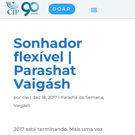
DOAR
Sonhador
flexível |
Parashat
Vaigásh
por
cip
|
dez 18, 2017
|
Parashá da Semana
,
Vaigásh
2017 está terminando. Mais uma vez