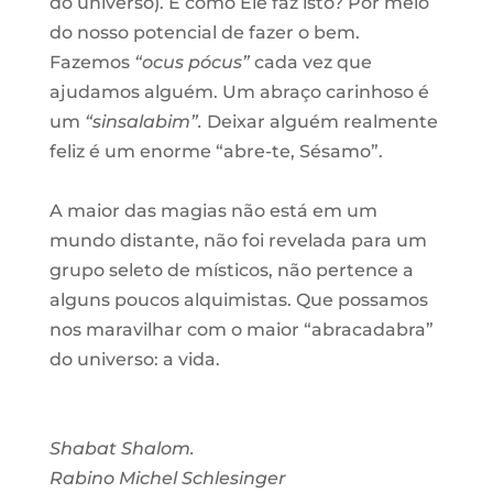
do universo). E como Ele faz isto? Por meio
do nosso potencial de fazer o bem.
Fazemos
“ocus pócus”
cada vez que
ajudamos alguém. Um abraço carinhoso é
um
“sinsalabim”.
Deixar alguém realmente
feliz é um enorme “abre-te, Sésamo”.
A maior das magias não está em um
mundo distante, não foi revelada para um
grupo seleto de místicos, não pertence a
alguns poucos alquimistas. Que possamos
nos maravilhar com o maior “abracadabra”
do universo: a vida.
Shabat Shalom.
Rabino Michel Schlesinger