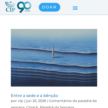
DOAR
Entre a sede e a bênção
por
cip
|
jun 25, 2026
|
Comentários da parashá da
semana
,
Côrach
,
Parashá da Semana