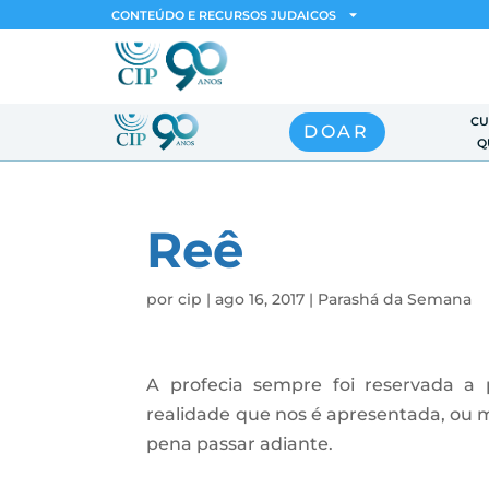
CONTEÚDO E RECURSOS JUDAICOS
CU
DOAR
Q
Reê
por
cip
|
ago 16, 2017
|
Parashá da Semana
A profecia sempre foi reservada 
realidade que nos é apresentada, ou m
pena passar adiante.