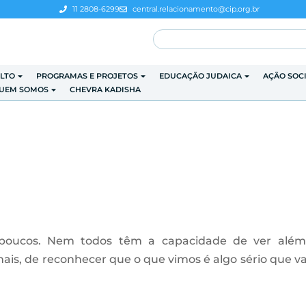
11 2808-6299
central.relacionamento@cip.org.br
LTO
PROGRAMAS E PROJETOS
EDUCAÇÃO JUDAICA
AÇÃO SOC
UEM SOMOS
CHEVRA KADISHA
a poucos. Nem todos têm a capacidade de ver alé
ais, de reconhecer que o que vimos é algo sério que va