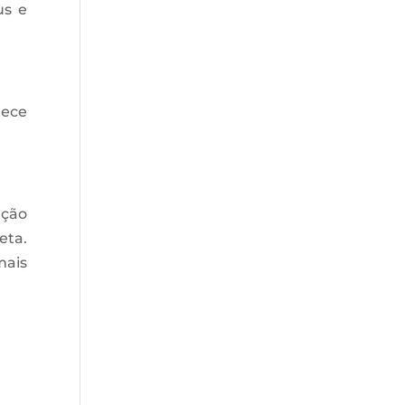
us e
tece
ação
eta.
mais