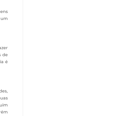
gens
a um
azer
s de
ia é
des,
suas
ruim
orém