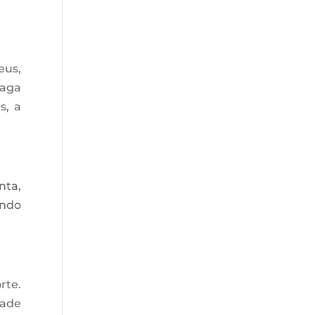
eus,
raga
s, a
nta,
ando
rte.
dade