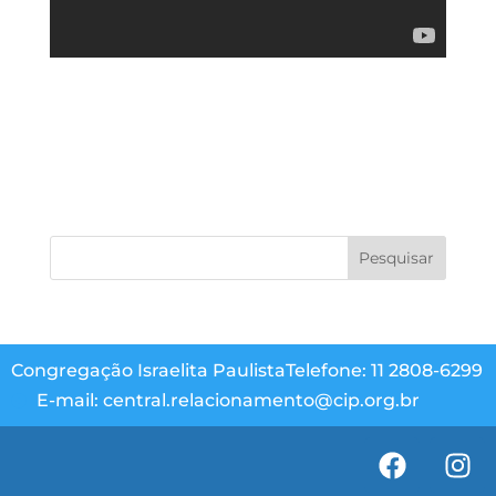
Congregação Israelita Paulista
Telefone: 11 2808-6299
E-mail: central.relacionamento@cip.org.br