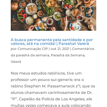
A busca permanente pela santidade e por
valores, até na comida! | Parashat Vaierá
por
Comunicação CIP
|
out 21, 2021
|
Comentários
da parashá da semana
,
Parashá da Semana
,
Vaierá
Nos meus estudos rabínicos, tive um
professor um pouco sui-generis: era o
rabino Stephen M. Passamaneck z”l, que os
alunos chamavam carinhosamente de Dr.
“P”. Capelão da Polícia de Los Angeles, ele
muitas vezes começava a aula colocando