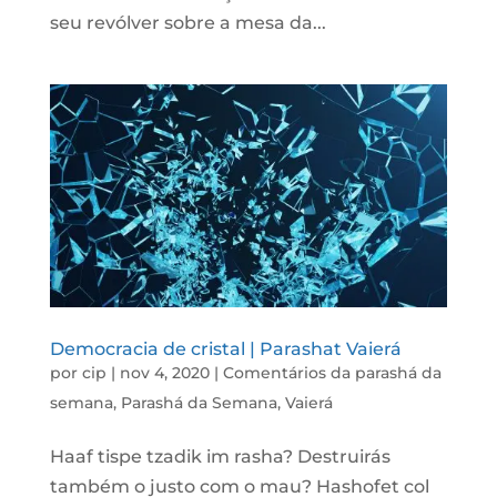
seu revólver sobre a mesa da...
Democracia de cristal | Parashat Vaierá
por
cip
|
nov 4, 2020
|
Comentários da parashá da
semana
,
Parashá da Semana
,
Vaierá
Haaf tispe tzadik im rasha? Destruirás
também o justo com o mau? Hashofet col