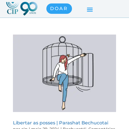
DOAR
Libertar as posses | Parashat Bechucotai
por
cip
|
maio 29, 2024
|
Bechucotái
,
Comentários