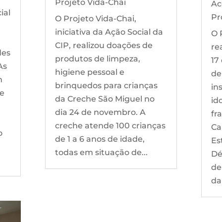
Projeto Vida-Chai
Ac
ial
Pr
O Projeto Vida-Chai,
iniciativa da Ação Social da
O 
CIP, realizou doações de
re
des
produtos de limpeza,
17
As
higiene pessoal e
de
m
brinquedos para crianças
in
de
da Creche São Miguel no
id
dia 24 de novembro. A
fr
creche atende 100 crianças
Ca
o
de 1 a 6 anos de idade,
Es
todas em situação de...
Dé
de
da 