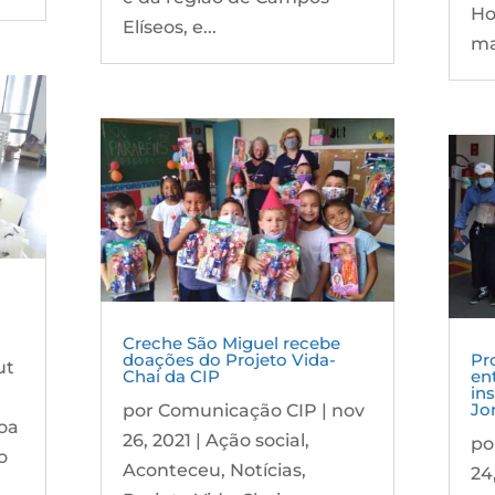
Ho
Elíseos, e...
ma
Creche São Miguel recebe
doações do Projeto Vida-
Pr
ut
Chai da CIP
en
in
Jo
por
Comunicação CIP
|
nov
oa
26, 2021
|
Ação social
,
po
o
Aconteceu
,
Notícias
,
24