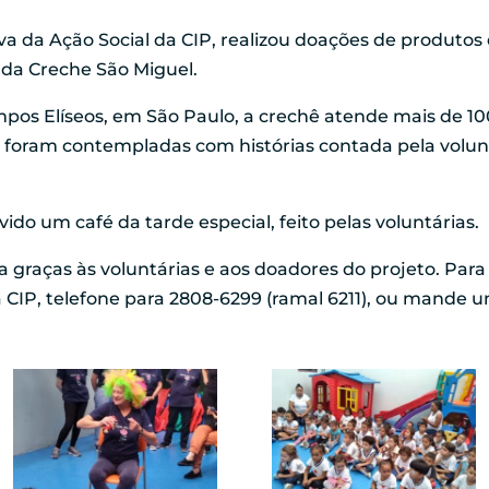
tiva da Ação Social da CIP, realizou doações de produtos
 da Creche São Miguel.
mpos Elíseos, em São Paulo, a crechê atende mais de 10
, foram contempladas com histórias contada pela volunt
rvido um café da tarde especial, feito pelas voluntárias.
da graças às voluntárias e aos doadores do projeto. Par
da CIP, telefone para 2808-6299 (ramal 6211), ou mande 