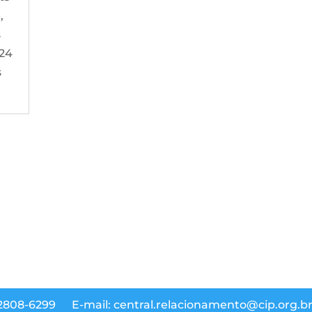
,
s
 24
s
 2808-6299
E-mail: central.relacionamento@cip.org.b