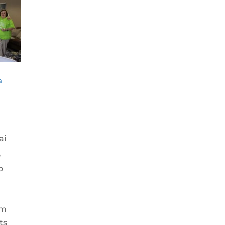
a
ai
o
o
am
ts