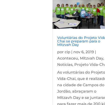
Voluntárias do Projeto Vid
Chai se preparam para o
Mitzvah Day
por
cip
|
nov 6, 2019
|
Aconteceu
,
Mitzvah Day
,
Notícias
,
Projeto Vida-Ch
As voluntárias do Projet
Vida-Chai, que é realizad
na cidade de Campos do
Jordão, abraçaram o
Mitzavh Day e se juntar
para fazer mais de 200 ki