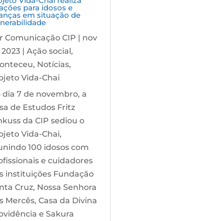
ojeto Vida-Chai realiza
ações para idosos e
ianças em situação de
lnerabilidade
r
Comunicação CIP
|
nov
, 2023
|
Ação social
,
onteceu
,
Notícias
,
ojeto Vida-Chai
 dia 7 de novembro, a
sa de Estudos Fritz
nkuss da CIP sediou o
ojeto Vida-Chai,
unindo 100 idosos com
ofissionais e cuidadores
s instituições Fundação
nta Cruz, Nossa Senhora
s Mercês, Casa da Divina
ovidência e Sakura