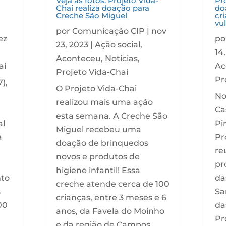
Veja as fotos: Projeto Vida-
Pr
Chai realiza doação para
do
Creche São Miguel
cr
vu
por
Comunicação CIP
|
nov
ez
po
23, 2023
|
Ação social
,
14
Aconteceu
,
Notícias
,
ai
Ac
Projeto Vida-Chai
Pr
),
O Projeto Vida-Chai
No
realizou mais uma ação
Ca
esta semana. A Creche São
al
Pi
Miguel recebeu uma
a
Pr
doação de brinquedos
re
novos e produtos de
pr
higiene infantil! Essa
nto
da
creche atende cerca de 100
s
Sa
crianças, entre 3 meses e 6
00
da
anos, da Favela do Moinho
Pr
e da região de Campos