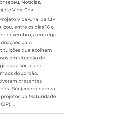
onteceu
,
Notícias
,
ojeto Vida-Chai
Projeto Vida-Chai da CIP
alizou, entre os dias 16 e
 de novembro, a entrega
 doações para
stituições que acolhem
osos em situação de
agilidade social em
mpos do Jordão.
tiveram presentes
bora Sór (coordenadora
 projetos da Maturidade
CIP),...