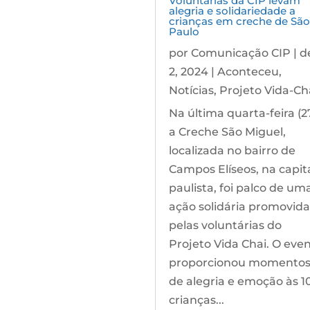
Voluntárias da CIP levam
alegria e solidariedade a
crianças em creche de São
Paulo
por
Comunicação CIP
|
d
2, 2024
|
Aconteceu
,
Notícias
,
Projeto Vida-Ch
Na última quarta-feira (27
a Creche São Miguel,
localizada no bairro de
Campos Elíseos, na capit
paulista, foi palco de um
ação solidária promovida
pelas voluntárias do
Projeto Vida Chai. O eve
proporcionou momento
de alegria e emoção às 1
crianças...