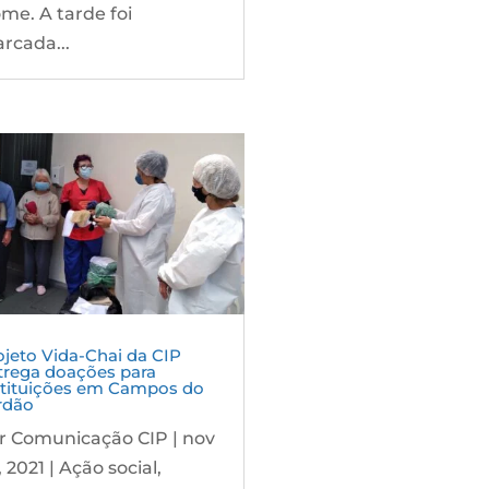
me. A tarde foi
rcada...
ojeto Vida-Chai da CIP
trega doações para
stituições em Campos do
rdão
r
Comunicação CIP
|
nov
, 2021
|
Ação social
,