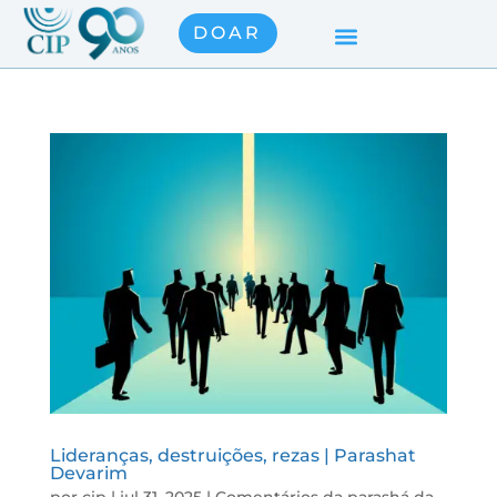
DOAR
Lideranças, destruições, rezas | Parashat
Devarim
por
cip
|
jul 31, 2025
|
Comentários da parashá da