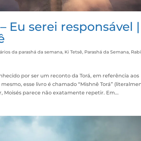
 Eu serei responsável |
ê
rios da parashá da semana
,
Ki Tetsê
,
Parashá da Semana
,
Rab
nhecido por ser um reconto da Torá, em referência aos
so mesmo, esse livro é chamado “Mishnê Torá” (literalme
r, Moisés parece não exatamente repetir. Em...