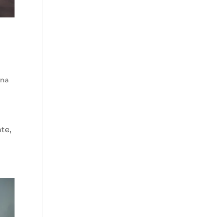
ina
nte,