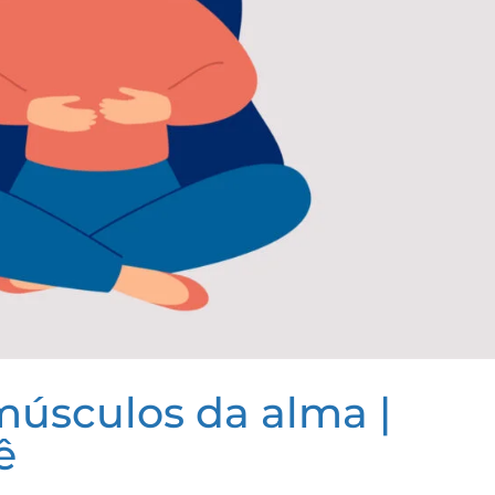
músculos da alma |
ê