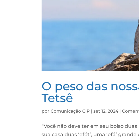
O peso das nossa
Tetsê
por
Comunicação CIP
|
set 12, 2024
|
Coment
“Você não deve ter em seu bolso duas
sua casa duas ‘efót’, uma ‘efá’ grande